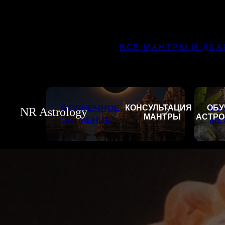
ВСЕ МАНТРЫ И ДХА
СОЛНЕЧНОЕ
СВ
КОНСУЛЬТАЦИЯ
ОБУ
NR
Astro
logy
МАНТРЫ
АСТРО
ЗАТМЕНИЕ
МЕ