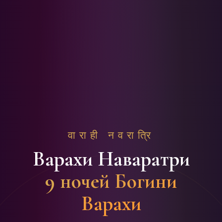
वाराही नवरात्रि
Варахи Наваратри
9 ночей Богини
Варахи