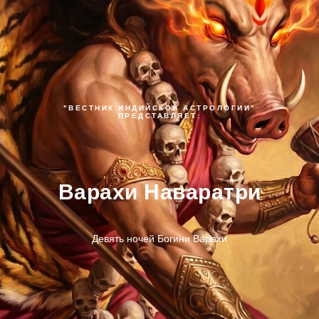
"ВЕСТНИК ИНДИЙСКОЙ АСТРОЛОГИИ"
ПРЕДСТАВЛЯЕТ:
Варахи Наваратри
Девять ночей Богини Варахи