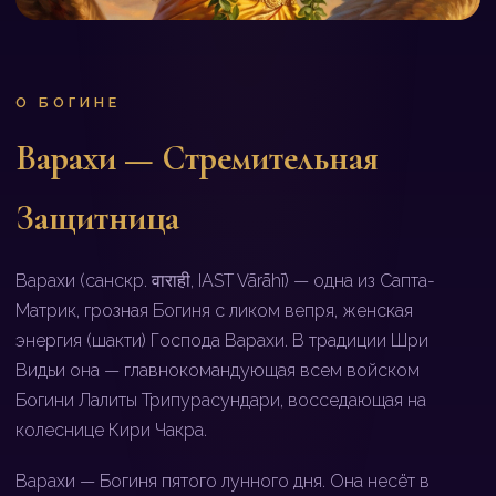
О БОГИНЕ
Варахи — Стремительная
Защитница
Варахи (санскр. वाराही, IAST Vārāhī) — одна из Сапта-
Матрик, грозная Богиня с ликом вепря, женская
энергия (шакти) Господа Варахи. В традиции Шри
Видьи она — главнокомандующая всем войском
Богини Лалиты Трипурасундари, восседающая на
колеснице Кири Чакра.
Варахи — Богиня пятого лунного дня. Она несёт в