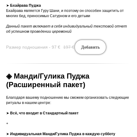
➤
Бхайрава Пуджа
Бхайрава является Гуру Шани, и поэтому он способен защитить от
многих бед, приносимых Сатурном и его детьми
Данный пакет включает в себя индивидуальный текстовой отчет
об успешном проведении церемоний
Размер подношения - 97
€
197
€
Добавить
◈ Манди/Гулика Пуджа
(Расширенный пакет)
Благодаря вашему подношению мы сможем организовать следующие
ритуалы в нашем центре:
➤
Всё, что входит в Стандартный пакет
+
➤
Индивидуальная
Манди/Гулика
Пуджа в каждую субботу