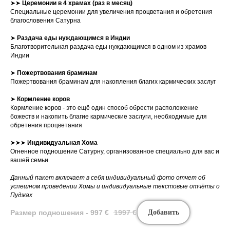
➤➤
Церемонии в 4 храмах (раз в месяц)
Специальные церемонии для увеличения процветания и обретения
благословения Сатурна
➤
Раздача еды нуждающимся в Индии
Благотворительная раздача еды нуждающимся в одном из храмов
Индии
➤
Пожертвования браминам
Пожертвования браминам для накопления благих кармических заслуг
➤
Кормление коров
Кормление коров - это ещё один способ обрести расположение
божеств и накопить благие кармические заслуги, необходимые для
обретения процветания
➤➤➤
Индивидуальная
Хома
Огненное подношение Сатурну, организованное специально для вас и
вашей семьи
Данный пакет включает в себя индивидуальный фото отчет об
успешном проведении Хомы и индивидуальные текстовые отчёты о
Пуджах
Размер подношения - 997
€
1997
€
Добавить