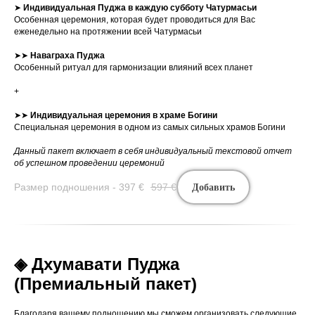
➤
Индивидуальная
Пуджа в каждую субботу Чатурмасьи
Особенная церемония, которая будет проводиться для Вас
еженедельно на протяжении всей Чатурмасьи
➤➤
Наваграха Пуджа
Особенный ритуал для гармонизации влияний всех планет
+
➤➤
Индивидуальная
церемония в храме Богини
Специальная церемония в одном из самых сильных храмов Богини
Данный пакет включает в себя индивидуальный текстовой отчет
об успешном проведении церемоний
Размер подношения - 397
€
597
€
Добавить
◈ Дхумавати Пуджа
(Премиальный пакет)
Благодаря вашему подношению мы сможем организовать следующие