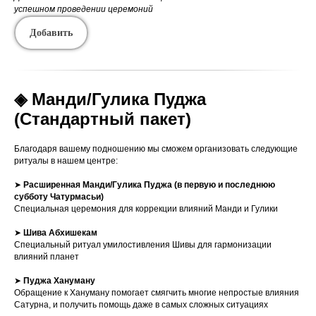
успешном проведении церемоний
Добавить
◈ Манди/Гулика Пуджа
(Стандартный пакет)
Благодаря вашему подношению мы сможем организовать следующие
ритуалы в нашем центре:
➤
Расширенная
Манди/Гулика
Пуджа (в первую и последнюю
субботу Чатурмасьи)
Специальная церемония для коррекции влияний Манди и Гулики
➤
Шива Абхишекам
Специальный ритуал умилостивления Шивы для гармонизации
влияний планет
➤
Пуджа Хануману
Обращение к Хануману помогает смягчить многие непростые влияния
Сатурна, и получить помощь даже в самых сложных ситуациях