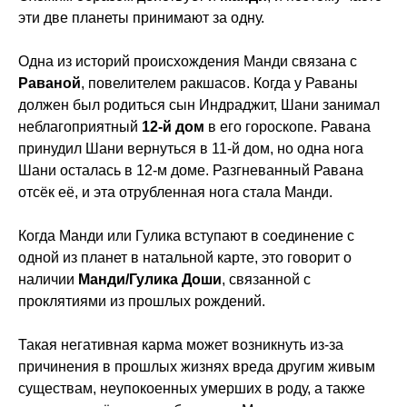
эти две планеты принимают за одну.
Одна из историй происхождения Манди связана с
Раваной
, повелителем ракшасов. Когда у Раваны
должен был родиться сын Индраджит, Шани занимал
неблагоприятный
12-й дом
в его гороскопе. Равана
принудил Шани вернуться в 11-й дом, но одна нога
Шани осталась в 12-м доме. Разгневанный Равана
отсёк её, и эта отрубленная нога стала Манди.
Когда Манди или Гулика вступают в соединение с
одной из планет в натальной карте, это говорит о
наличии
Манди/Гулика Доши
, связанной с
проклятиями из прошлых рождений.
Такая негативная карма может возникнуть из-за
причинения в прошлых жизнях вреда другим живым
существам, неупокоенных умерших в роду, а также