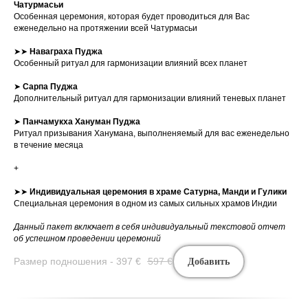
Чатурмасьи
Особенная церемония, которая будет проводиться для Вас
еженедельно на протяжении всей Чатурмасьи
➤➤
Наваграха Пуджа
Особенный ритуал для гармонизации влияний всех планет
➤
Сарпа Пуджа
Дополнительный ритуал для гармонизации влияний теневых планет
➤
Панчамукха Хануман Пуджа
Ритуал призывания Ханумана, выполненяемый для вас еженедельно
в течение месяца
+
➤➤
Индивидуальная
церемония в храме Сатурна, Манди и Гулики
Специальная церемония в одном из самых сильных храмов Индии
Данный пакет включает в себя индивидуальный текстовой отчет
об успешном проведении церемоний
Размер подношения - 397
€
597
€
Добавить