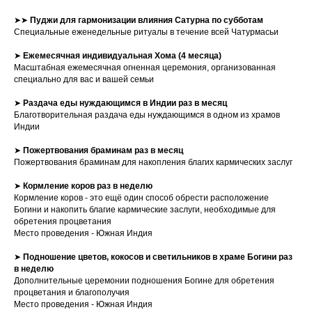
➤➤
Пуджи для гармонизации влияния Сатурна по субботам
Специальные еженедельные ритуалы в течение всей Чатурмасьи
➤
Ежемесячная индивидуальная Хома (4 месяца)
Масштабная ежемесячная огненная церемония, организованная
специально для вас и вашей семьи
➤
Раздача еды нуждающимся в Индии раз в месяц
Благотворительная раздача еды нуждающимся в одном из храмов
Индии
➤
Пожертвования браминам раз в месяц
Пожертвования браминам для накопления благих кармических заслуг
➤
Кормление коров раз в неделю
Кормление коров - это ещё один способ обрести расположение
Богини и накопить благие кармические заслуги, необходимые для
обретения процветания
Место проведения - Южная Индия
➤
Подношение цветов, кокосов и светильников в храме Богини раз
в неделю
Дополнительные церемонии подношения Богине для обретения
процветания и благополучия
Место проведения - Южная Индия