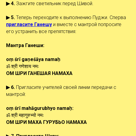
▶ 4.
Зажгите светильник перед Шивой.
▶ 5.
Теперь переходите к выполнению Пуджи. Сперва
пригласите Ганешу
и вместе с мантрой попросите
его устранить все препятствия:
Мантра Ганеши:
oṃ śrī gaṇeśāya namaḥ
ॐ श्री गणेशाय नमः
ОМ ШРИ ГАНЕШАЯ НАМАХА
▶ 6.
Пригласите учителей своей линии передачи с
мантрой:
oṃ śrī mahāgurubhyo
namaḥ
:
ॐ श्री महागुरुभ्यो नमः
ОМ ШРИ МАХА ГУРУБЬО НАМАХА