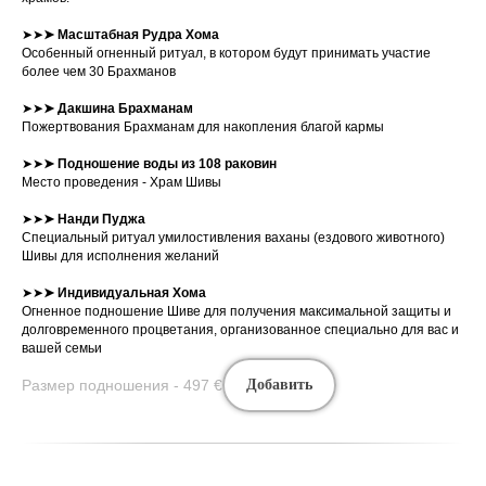
➤➤
➤
Масштабная Рудра
Хома
Особенный огненный ритуал, в котором будут принимать участие
более чем 30 Брахманов
➤➤
➤
Дакшина Брахманам
Пожертвования Брахманам для накопления благой кармы
➤➤
➤
Подношение воды из 108 раковин
Место проведения - Храм Шивы
➤➤
➤
Нанди Пуджа
Специальный ритуал умилостивления ваханы (ездового животного)
Шивы для исполнения желаний
➤➤
➤
Индивидуальная Хома
Огненное подношение Шиве для получения максимальной защиты и
долговременного процветания, организованное специально для вас и
вашей семьи
Размер подношения - 497
€
Добавить