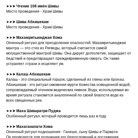
➤➤
➤
Чтение 108 имён Шивы
Место проведения - Храм Шивы
➤➤
➤
Шива Абхишекам
Место проведения - Храм Шивы
➤➤
➤
Махамритьюнджая Хома
Огненный ритуал для преодоления опасностей. Махамритьюнджая
мантра — это стих из Ригведы, который считается самой
могущественной мантрой Шивы. Она дарует долголетие, защищает от
бедствий и предотвращает преждевременную смерть. Он также
устраняет страхи и исцеляет ум.
➤➤
➤
Калаш Абхишекам
Калаш - это специальный горшок, сделанный из глины или бронзы.
Абхишекам - это ритуал омовения мурти божества освещенной водой,
сопровождаемый чтением ведических гимнов. Вода, используемая во
время ритуала становится аналогичной по своей благости воде из
всех священных рек.
➤➤
➤
Маха Шиваратри Пуджа
Особенный ритуал, который проводится лишь раз в году
➤➤
➤
Махаганапати Хома
Огненный ритуал подношения - Ганеше, сыну Шивы и Парвати.
Он проводится для получения его благословений и достижения