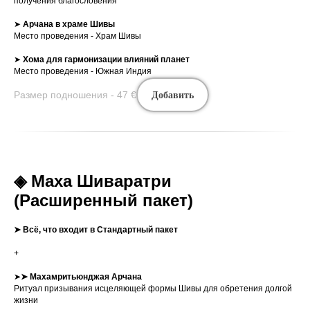
получения благословения
➤
Арчана в храме Шивы
Место проведения - Храм Шивы
➤
Хома для гармонизации влияний планет
Место проведения - Южная Индия
Размер подношения - 47
€
Добавить
◈ Маха Шиваратри
(Расширенный пакет)
➤ Всё, что входит в Стандартный пакет
+
➤
➤
Махамритьюнджая Арчана
Ритуал призывания исцеляющей формы Шивы для обретения долгой
жизни