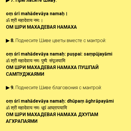
▶ 7.
Пригласите Шиву:
oṃ
śrī
mahādevāya
namaḥ।
ॐ श्री महादेवाय नमः।
ОМ
ШРИ
МАХАДЕВАЯ НАМАХА
▶ 8.
Поднесите Шиве цветы вместе с мантрой:
oṃ
śrī
mahādevāya
namaḥ
: puṣpai: saṃpūjayāmi
ॐ श्री महादेवाय नमः पुष्पै: संपूजयामि
ОМ
ШРИ
МАХАДЕВАЯ НАМАХА
ПУШПАЙ
САМПУДЖАЯМИ
▶ 9.
Поднесите Шиве благовония с мантрой:
oṃ
śrī
mahādevāya
namaḥ
:
dhūpaṃ āghrāpayāmi
ॐ श्री महादेवाय नमः धूपं आघ्रापयामि
ОМ
ШРИ
МАХАДЕВАЯ НАМАХА
ДХУПАМ
АГХРАПАЯМИ