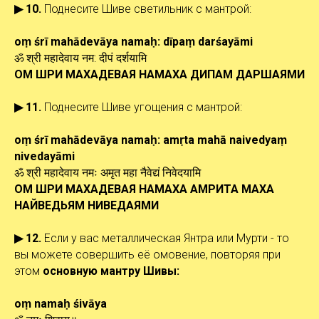
▶ 10.
Поднесите Шиве светильник с мантрой:
oṃ
śrī
mahādevāya
namaḥ
:
dīpaṃ darśayāmi
ॐ श्री महादेवाय नम: दीपं दर्शयामि
ОМ ШРИ
МАХАДЕВАЯ
НАМАХА
ДИПАМ ДАРШАЯМИ
▶ 11.
Поднесите Шиве угощения с мантрой:
oṃ śrī mahādevāya namaḥ: amṛta mahā naivedyaṃ
nivedayāmi
ॐ श्री महादेवाय नमः अमृत महा नैवेद्यं निवेदयामि
ОМ ШРИ МАХАДЕВАЯ НАМАХА
АМРИТА МАХА
НАЙВЕДЬЯМ НИВЕДАЯМИ
▶ 12.
Если у вас металлическая Янтра или Мурти - то
вы можете совершить её омовение, повторяя при
этом
основную мантру Шивы:
oṃ namaḥ śivāya