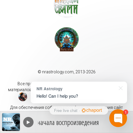
© nrastrology.com, 2013-2026
Все права защищены. Перепечатка и цитирование
NR Astrology
материалов разрешены только с письменного разрешения
Hello! Can I help you?
правообладателя.
Для обеспечения собственного функционирования сайт
Free live chat
·
1
может собирать метаданные пользователей (cookie, данные
об IP-адресе и местоположении). Оставаясь на данном сайте
Вы даёте своё согласие на обработку перечисленных
данных.