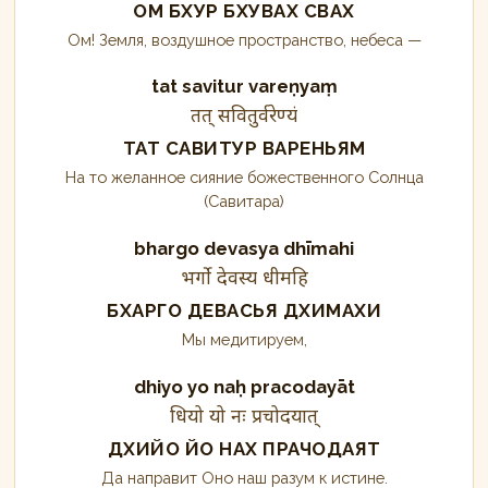
ОМ БХУР БХУВАХ СВАХ
Ом! Земля, воздушное пространство, небеса —
tat savitur vareṇyaṃ
तत् सवितुर्वरेण्यं
ТАТ САВИТУР ВАРЕНЬЯМ
На то желанное сияние божественного Солнца
(Савитара)
bhargo devasya dhīmahi
भर्गो देवस्य धीमहि
БХАРГО ДЕВАСЬЯ ДХИМАХИ
Мы медитируем,
dhiyo yo naḥ pracodayāt
धियो यो नः प्रचोदयात्
ДХИЙО ЙО НАХ ПРАЧОДАЯТ
Да направит Оно наш разум к истине.