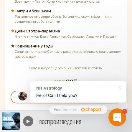
Все пуджи + Гаятри Хома + усиленная джапа + стотра
Гаятри Абхишекам
Ритуальное омовение образа Богини молоком, мёдом, гхи и
священными субстанциями
Деви Стотра-парайяна
Чтение гимнов Дэви (Гаятри как Сарасвати, Лакшми и Парвати)
Подношение у воды
Сандхья-почитание Солнца у реки или источника с подношением
цветов в воду
Фото и видео с церемоний + текстовые отчёты
997
1 997 €
€
NR Astrology
Hello! Can I help you?
ВЫБРАТЬ ПАКЕТ
Free live chat
·
1