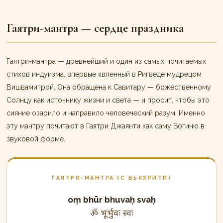
Гаятри-мантра — сердце праздника
Гаятри-мантра — древнейший и один из самых почитаемых
стихов индуизма, впервые явленный в Ригведе мудрецом
Вишвамитрой. Она обращена к Савитару — божественному
Солнцу как источнику жизни и света — и просит, чтобы это
сияние озарило и направило человеческий разум. Именно
эту мантру почитают в Гаятри Джаянти как саму Богиню в
звуковой форме.
ГАЯТРИ-МАНТРА (С ВЬЯХРИТИ)
oṃ bhūr bhuvaḥ svaḥ
ॐ भूर्भुवः स्वः