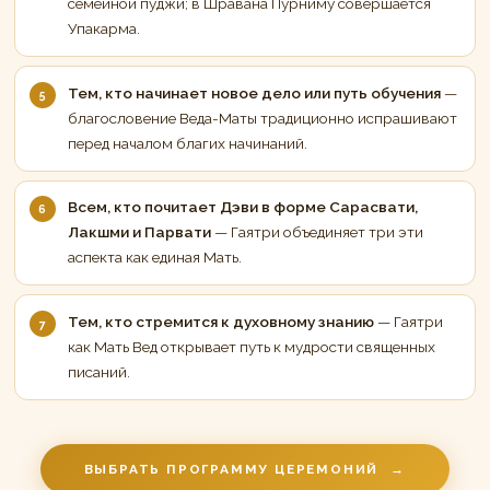
семейной пуджи; в Шравана Пурниму совершается
Упакарма.
Тем, кто начинает новое дело или путь обучения
—
благословение Веда-Маты традиционно испрашивают
перед началом благих начинаний.
Всем, кто почитает Дэви в форме Сарасвати,
Лакшми и Парвати
— Гаятри объединяет три эти
аспекта как единая Мать.
Тем, кто стремится к духовному знанию
— Гаятри
как Мать Вед открывает путь к мудрости священных
писаний.
ВЫБРАТЬ ПРОГРАММУ ЦЕРЕМОНИЙ
→