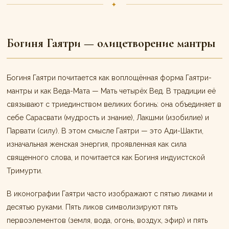
✦
Богиня Гаятри — олицетворение мантры
Богиня Гаятри почитается как воплощённая форма Гаятри-
мантры и как Веда-Мата — Мать четырёх Вед. В традиции её
связывают с триединством великих богинь: она объединяет в
себе Сарасвати (мудрость и знание), Лакшми (изобилие) и
Парвати (силу). В этом смысле Гаятри — это Ади-Шакти,
изначальная женская энергия, проявленная как сила
священного слова, и почитается как Богиня индуистской
Тримурти.
В иконографии Гаятри часто изображают с пятью ликами и
десятью руками. Пять ликов символизируют пять
первоэлементов (земля, вода, огонь, воздух, эфир) и пять