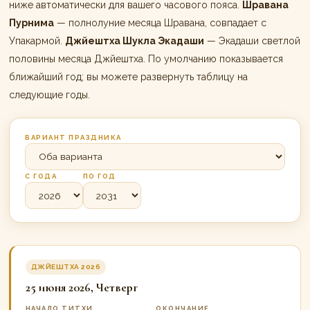
ниже автоматически для вашего часового пояса.
Шравана
Пурнима
— полнолуние месяца Шравана, совпадает с
Упакармой.
Джйештха Шукла Экадаши
— Экадаши светлой
половины месяца Джйештха. По умолчанию показывается
ближайший год; вы можете развернуть таблицу на
следующие годы.
ВАРИАНТ ПРАЗДНИКА
С ГОДА
ПО ГОД
ДЖЙЕШТХА 2026
25 июня 2026, Четверг
НАЧАЛО ТИТХИ
ОКОНЧАНИЕ