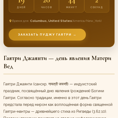
ДНЕЙ
ЧАСОВ
МИНУТ
СЕКУНД
Время для:
Columbus, United States
(America/New_York)
ЗАКАЗАТЬ ПУДЖУ ГАЯТРИ →
Гаятри Джаянти — день явления Матери
Вед
Гаятри Джаянти (санскр. गायत्री जयन्ती) — индуистский
праздник, посвящённый дню явления (рождения) Богини
Гаятри. Согласно традиции, именно в этот день Гаятри
предстала перед миром как воплощённая форма священной
Гаятри-мантры — древнейшего стиха из Ригведы (3.62.10).