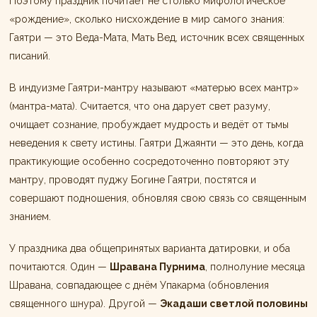
Поэтому праздник почитает не столько мифологическое
«рождение», сколько нисхождение в мир самого знания:
Гаятри — это Веда-Мата, Мать Вед, источник всех священных
писаний.
В индуизме Гаятри-мантру называют «матерью всех мантр»
(мантра-мата). Считается, что она дарует свет разуму,
очищает сознание, пробуждает мудрость и ведёт от тьмы
неведения к свету истины. Гаятри Джаянти — это день, когда
практикующие особенно сосредоточенно повторяют эту
мантру, проводят пуджу Богине Гаятри, постятся и
совершают подношения, обновляя свою связь со священным
знанием.
У праздника два общепринятых варианта датировки, и оба
почитаются. Один —
Шравана Пурнима
, полнолуние месяца
Шравана, совпадающее с днём Упакарма (обновления
священного шнура). Другой —
Экадаши светлой половины