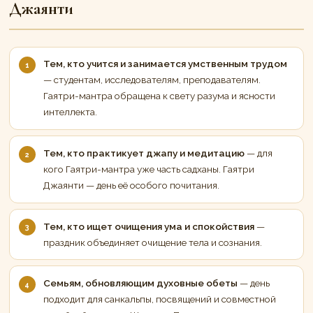
Джаянти
Тем, кто учится и занимается умственным трудом
— студентам, исследователям, преподавателям.
Гаятри-мантра обращена к свету разума и ясности
интеллекта.
Тем, кто практикует джапу и медитацию
— для
кого Гаятри-мантра уже часть садханы. Гаятри
Джаянти — день её особого почитания.
Тем, кто ищет очищения ума и спокойствия
—
праздник объединяет очищение тела и сознания.
Семьям, обновляющим духовные обеты
— день
подходит для санкальпы, посвящений и совместной