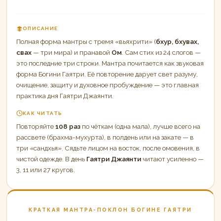
ОПИСАНИЕ
Полная форма мантры с тремя «вьяхрити» (
бхур, бхувах,
свах
— три мира) и пранавой
Ом
. Сам стих из 24 слогов —
это последние три строки. Мантра почитается как звуковая
форма Богини Гаятри. Её повторение дарует свет разуму,
очищение, защиту и духовное пробуждение — это главная
практика дня Гаятри Джаянти.
КАК ЧИТАТЬ
Повторяйте
108 раз
по чёткам (одна мала), лучше всего на
рассвете (брахма-мухурта), в полдень или на закате — в
три «сандхья». Сядьте лицом на восток, после омовения, в
чистой одежде. В день
Гаятри Джаянти
читают усиленно —
3, 11 или 27 кругов.
КРАТКАЯ МАНТРА-ПОКЛОН БОГИНЕ ГАЯТРИ