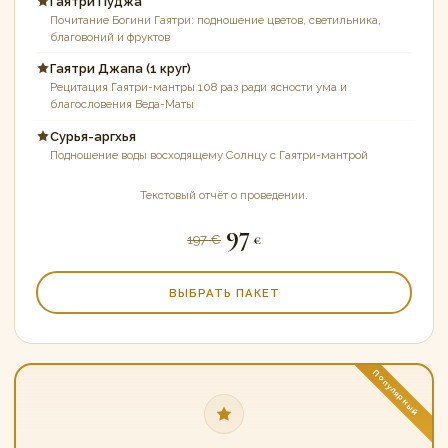
Гаятри Пуджа
Почитание Богини Гаятри: подношение цветов, светильника,
благовоний и фруктов
Гаятри Джапа (1 круг)
Рецитация Гаятри-мантры 108 раз ради ясности ума и
благословения Веда-Маты
Сурья-аргхья
Подношение воды восходящему Солнцу с Гаятри-мантрой
Текстовый отчёт о проведении.
97
197 €
€
ВЫБРАТЬ ПАКЕТ