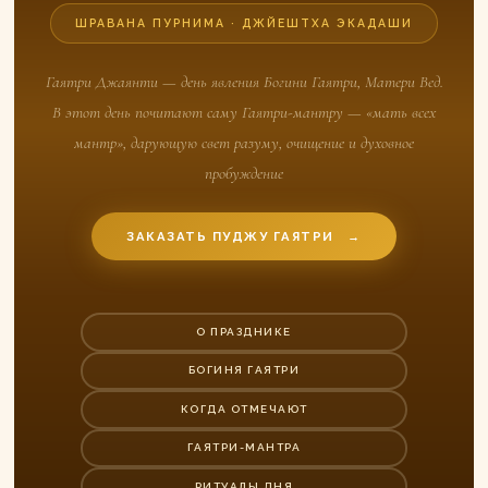
ШРАВАНА ПУРНИМА · ДЖЙЕШТХА ЭКАДАШИ
Гаятри Джаянти — день явления Богини Гаятри, Матери Вед.
В этот день почитают саму Гаятри-мантру — «мать всех
мантр», дарующую свет разуму, очищение и духовное
пробуждение
ЗАКАЗАТЬ ПУДЖУ ГАЯТРИ
→
О ПРАЗДНИКЕ
БОГИНЯ ГАЯТРИ
КОГДА ОТМЕЧАЮТ
ГАЯТРИ-МАНТРА
РИТУАЛЫ ДНЯ