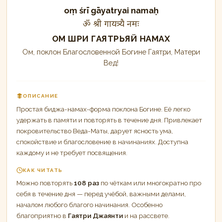
oṃ śrī gāyatryai namaḥ
ॐ श्री गायत्र्यै नमः
ОМ ШРИ ГАЯТРЬЯЙ НАМАХ
Ом, поклон Благословенной Богине Гаятри, Матери
Вед!
ОПИСАНИЕ
Простая биджа-намах-форма поклона Богине. Её легко
удержать в памяти и повторять в течение дня. Привлекает
покровительство Веда-Маты, дарует ясность ума,
спокойствие и благословение в начинаниях. Доступна
каждому и не требует посвящения.
КАК ЧИТАТЬ
Можно повторять
108 раз
по чёткам или многократно про
себя в течение дня — перед учёбой, важными делами,
началом любого благого начинания. Особенно
благоприятно в
Гаятри Джаянти
и на рассвете.