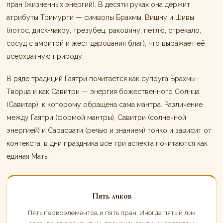
пран (жизненных энергий). В десяти руках она держит
атрибуты Тримурти — символы Брахмы, Вишну и Шивы
(лотос, диск-чакру, трезубец, раковину, петлю, стрекало,
сосуд с амритой и жест дарования благ), что выражает её
всеохватную природу.
В ряде традиций Гаятри почитается как супруга Брахмы-
Творца и как Савитри — энергия божественного Солнца
(Савитар), к которому обращена сама мантра. Различение
между Гаятри (формой мантры), Савитри (солнечной
энергией) и Сарасвати (речью и знанием) тонко и зависит от
контекста; в дни праздника все три аспекта почитаются как
единая Мать.
Пять ликов
Пять первоэлементов и пять пран. Иногда пятый лик