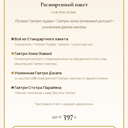
Расширенный пакет
ГАЯТРИ ХОМА
Полная Гаятри-пуджа + Гаятри-хома (огненный ритуал) +
усиленная джапа мантры.
Всё из Стандартного пакета
Санкальпа + Гаятри Пуджа + джапа + сурья-аргхья
Гаятри Хома (Хаван)
Огненный ритуал с подношениями в священный огонь под
рецитацию Гаятри-мантры
Усиленная Гаятри Джапа
11 кругов (1188 повторений) Гаятри-мантры от вашего имени
Гаятри Стотра Парайяна
Чтение гимнов во славу Богини Гаятри
Текстовый отчёт о каждой церемонии
397
597 €
€