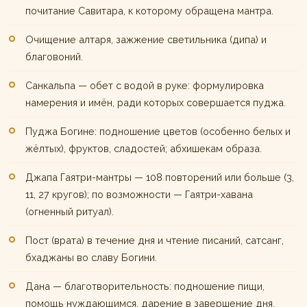
почитание Савитара, к которому обращена мантра.
Очищение алтаря, зажжение светильника (дипа) и
благовоний.
Санкальпа — обет с водой в руке: формулировка
намерения и имён, ради которых совершается пуджа.
Пуджа Богине: подношение цветов (особенно белых и
жёлтых), фруктов, сладостей; абхишекам образа.
Джапа Гаятри-мантры — 108 повторений или больше (3,
11, 27 кругов); по возможности — Гаятри-хавана
(огненный ритуал).
Пост (врата) в течение дня и чтение писаний, сатсанг,
бхаджаны во славу Богини.
Дана — благотворительность: подношение пищи,
помощь нуждающимся, дарение в завершение дня.