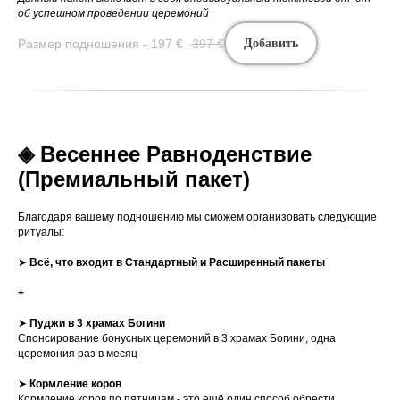
об успешном проведении церемоний
Размер подношения - 197
€
397
€
Добавить
◈ Весеннее Равноденствие
(Премиальный пакет)
Благодаря вашему подношению мы сможем организовать следующие
ритуалы:
➤
Всё, что входит в Стандартный и Расширенный пакеты
+
➤
Пуджи в 3 храмах Богини
Спонсирование бонусных церемоний в 3 храмах Богини, одна
церемония раз в месяц
➤
Кормление коров
Кормление коров по пятницам - это ещё один способ обрести