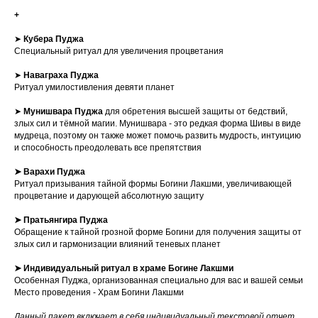
+
➤
Кубера Пуджа
Специальный ритуал для увеличения процветания
➤
Наваграха Пуджа
Ритуал умилостивления девяти планет
➤
Мунишвара
Пуджа
для обретения высшей защиты от бедствий,
злых сил и тёмной магии. Мунишвара - это редкая форма Шивы в виде
мудреца, поэтому он также может помочь развить мудрость, интуицию
и способность преодолевать все препятствия
➤ Варахи Пуджа
Ритуал призывания тайной формы Богини Лакшми, увеличивающей
процветание и дарующей абсолютную защиту
➤ Пратьянгира Пуджа
Обращение к тайной грозной форме Богини для получения защиты от
злых сил и гармонизации влияний теневых планет
➤ Индивидуальный ритуал в храме Богине Лакшми
Особенная Пуджа, организованная специально для вас и вашей семьи
Место проведения - Храм Богини Лакшми
Данный пакет включает в себя индивидуальный текстовой отчет