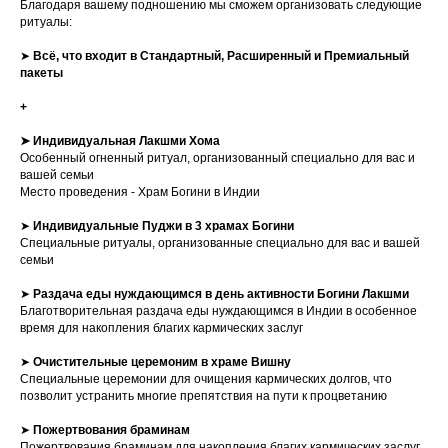
Благодаря вашему подношению мы сможем организовать следующие
ритуалы:
➤
Всё, что входит в Стандартный, Расширенный и Премиальный
пакеты
+
➤ Индивидуальная Лакшми Хома
Особенный огненный ритуал, организованный специально для вас и
вашей семьи
Место проведения - Храм Богини в Индии
➤
Индивидуальные Пуджи в 3 храмах Богини
Специальные ритуалы, организованные специально для вас и вашей
семьи
➤
Раздача еды нуждающимся в день активности Богини Лакшми
Благотворительная раздача еды нуждающимся в Индии в особенное
время для накопления благих кармических заслуг
➤
Очистительные церемоним в храме Вишну
Специальные церемонии для очищения кармических долгов, что
позволит устранить многие препятствия на пути к процветанию
➤
Пожертвования браминам
Пожертвования браминам для накопления благих кармических заслуг