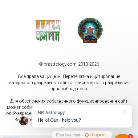
© nrastrology.com, 2013-2026
Все права защищены. Перепечатка и цитирование
материалов разрешены только с письменного разрешения
правообладателя.
Для обеспечения собственного функционирования сайт
может собирать метаданные пользователей (cookie, данные
NR Astrology
об IP-адресе и местоположении). Оставаясь на данном сайте
Hello! Can I help you?
Вы даёте своё согласие на обработку перечисленных
данных.
Free live chat
·
1